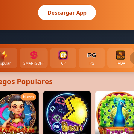
Descargar App
opular
SMARTSOFT
CP
PG
TADA
egos Populares
Nuevo
CrazyNuoZha
Mr.Bean
DoubleFly