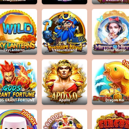
SkyLanterns
TreasureIsland
Mirror Mirror
DS GRANT FORTUNE
Apollo
Dragon Koi