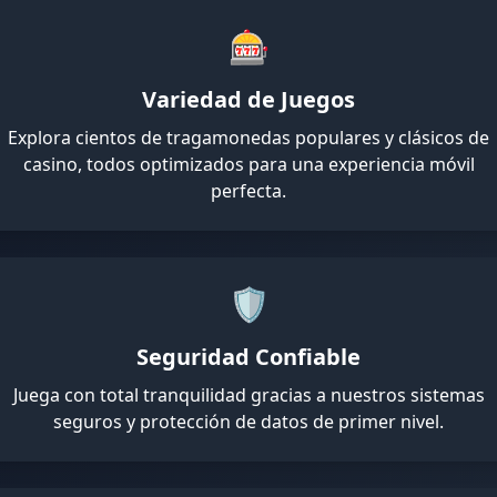
/2026 LuisV*** recibio reembolso 1,320 MXN 🔄
🎰
/2026 LuisLuc*** gano 33,000 MXN 💰
/2026 LuisJuanH*** recibio reembolso 520 MXN 🔄
Variedad de Juegos
/2026 LuisA*** pego el jackpot de 216,000 MXN 🚀
/2026 LuisDieg*** gano 28,000 MXN 🔥
Explora cientos de tragamonedas populares y clásicos de
/2026 JuanM*** pego el jackpot de 177,000 MXN 🚀
casino, todos optimizados para una experiencia móvil
/2026 LuisVa*** retiro exitoso 13,000 MXN 💸
perfecta.
/2026 LuisE*** retiro exitoso 3,600 MXN ✅
/2026 LuisEm*** recibio reembolso 560 MXN 💵
/2026 LuisMat*** recibio bono 550 MXN ✨
/2026 JuanK*** retiro exitoso 2,000 MXN 🏦
🛡️
/2026 LuisAn*** pego el jackpot de 74,000 MXN 🎰
/2026 LuisAna*** recibio bono 900 MXN 🎉
Seguridad Confiable
/2026 LuisFer*** retiro exitoso 4,300 MXN ✅
Juega con total tranquilidad gracias a nuestros sistemas
/2026 LuisCam*** recibio bono 1,550 MXN 🎉
seguros y protección de datos de primer nivel.
/2026 LuisEmi*** retiro exitoso 8,800 MXN ✅
/2026 LuisAnd*** gano 23,000 MXN 💰
/2026 LuisCami*** recibio bono 1,800 MXN ✨