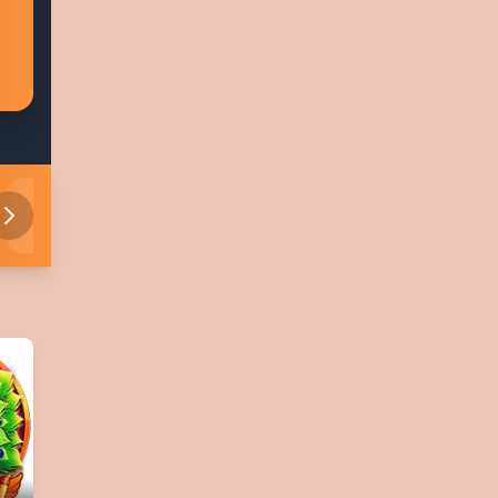
PP
JDB