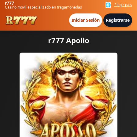
r777
🌐
Elegir país
Casino móvil especializado en tragamonedas
Iniciar Sesión
Registrarse
r777 Apollo