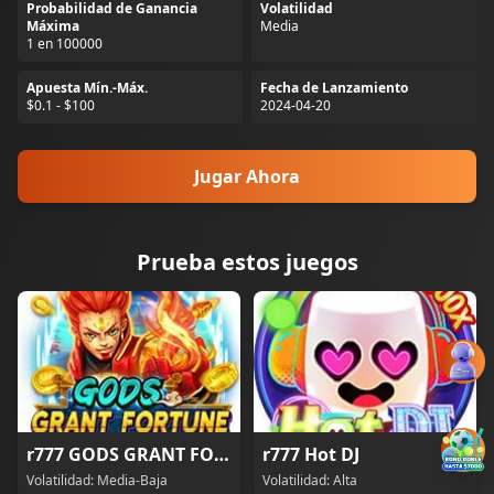
Probabilidad de Ganancia
Volatilidad
Máxima
Media
1 en 100000
Apuesta Mín.-Máx.
Fecha de Lanzamiento
$0.1 - $100
2024-04-20
Jugar Ahora
Prueba estos juegos
r777 GODS GRANT FORTUNE
r777 Hot DJ
Volatilidad: Media-Baja
Volatilidad: Alta