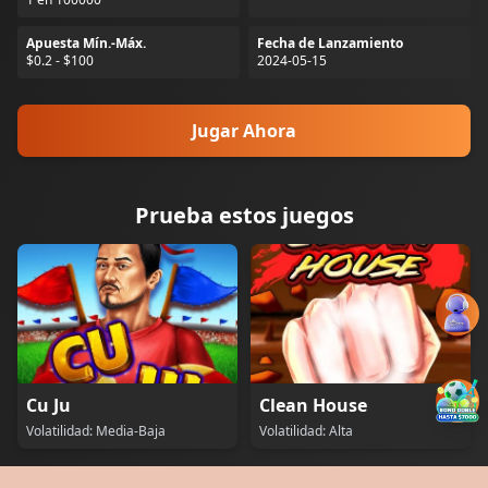
Apuesta Mín.-Máx.
Fecha de Lanzamiento
$0.2 - $100
2024-05-15
Jugar Ahora
Prueba estos juegos
Cu Ju
Clean House
Volatilidad: Media-Baja
Volatilidad: Alta