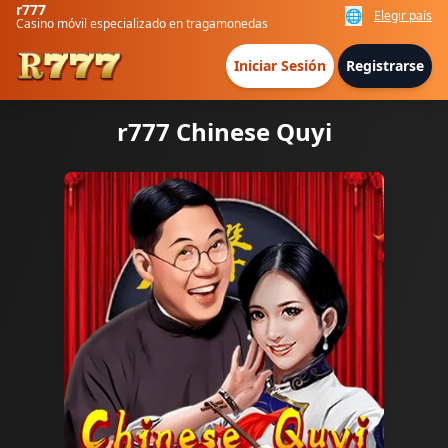
r777
🌐
Elegir país
Casino móvil especializado en tragamonedas
Iniciar Sesión
Registrarse
r777 Chinese Quyi