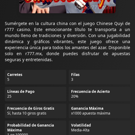
Sumérgete en la cultura china con el juego Chinese Quyi de
r777 casino. Este emocionante título te transporta a un
mundo lleno de tradiciones y diversión. Con una jugabilidad
dinámica y gráficos vibrantes, este juego ofrece una
experiencia única para todos los amantes del azar. Disponible
solo en r777.mx, donde puedes disfrutar de apuestas
seguras y entretenidas.
Carretes
Filas
5
3
Líneas de Pago
Frecuencia de Acierto
25
20%
Frecuencia de Giros Gratis
Ganancia Máxima
Sí, hasta 10 giros gratis
x1000 apuesta máxima
Probabilidad de Ganancia
Volatilidad
Máxima
Media-Alta
1 en 100000