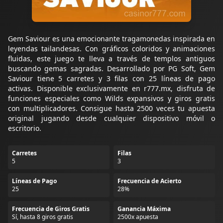
Gem Saviour es una emocionante tragamonedas inspirada en
leyendas tailandesas. Con gráficos coloridos y animaciones
fluidas, este juego te lleva a través de templos antiguos
buscando gemas sagradas. Desarrollado por PG Soft, Gem
Saviour tiene 5 carretes y 3 filas con 25 líneas de pago
activas. Disponible exclusivamente en r777.mx, disfruta de
funciones especiales como Wilds expansivos y giros gratis
con multiplicadores. Consigue hasta 2500 veces tu apuesta
original jugando desde cualquier dispositivo móvil o
escritorio.
Carretes
Filas
5
3
Líneas de Pago
Frecuencia de Acierto
25
28%
Frecuencia de Giros Gratis
Ganancia Máxima
Sí, hasta 8 giros gratis
2500x apuesta