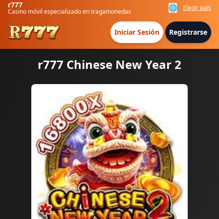
r777
🌐
Elegir país
Casino móvil especializado en tragamonedas
Iniciar Sesión
Registrarse
r777 Chinese New Year 2