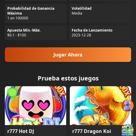
Probabilidad de Ganancia
Volatilidad
Máxima
Media
1 en 100000
Apuesta Mín.-Máx.
Fecha de Lanzamiento
$0.1 - $100
2023-12-28
Jugar Ahora
Prueba estos juegos
r777 Hot DJ
r777 Dragon Koi