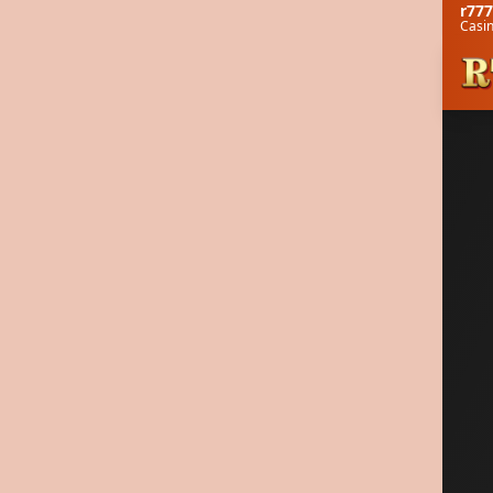
r777
Casin