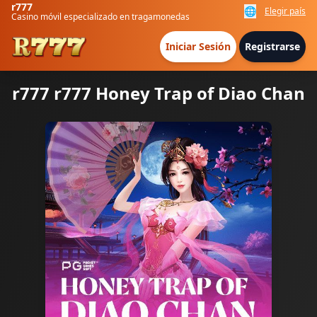
r777
🌐
Elegir país
Casino móvil especializado en tragamonedas
Iniciar Sesión
Registrarse
r777 r777 Honey Trap of Diao Chan