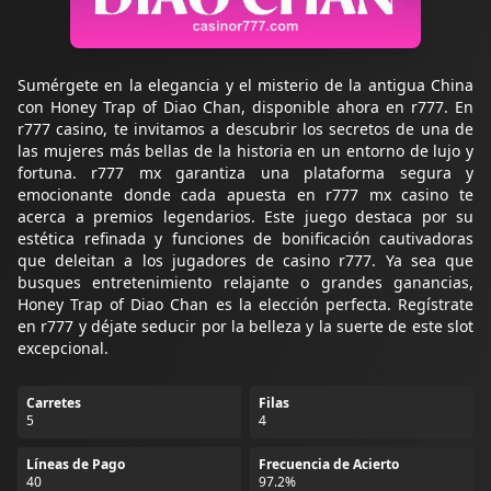
Sumérgete en la elegancia y el misterio de la antigua China
con Honey Trap of Diao Chan, disponible ahora en r777. En
r777 casino, te invitamos a descubrir los secretos de una de
las mujeres más bellas de la historia en un entorno de lujo y
fortuna. r777 mx garantiza una plataforma segura y
emocionante donde cada apuesta en r777 mx casino te
acerca a premios legendarios. Este juego destaca por su
estética refinada y funciones de bonificación cautivadoras
que deleitan a los jugadores de casino r777. Ya sea que
busques entretenimiento relajante o grandes ganancias,
Honey Trap of Diao Chan es la elección perfecta. Regístrate
en r777 y déjate seducir por la belleza y la suerte de este slot
excepcional.
Carretes
Filas
5
4
Líneas de Pago
Frecuencia de Acierto
40
97.2%