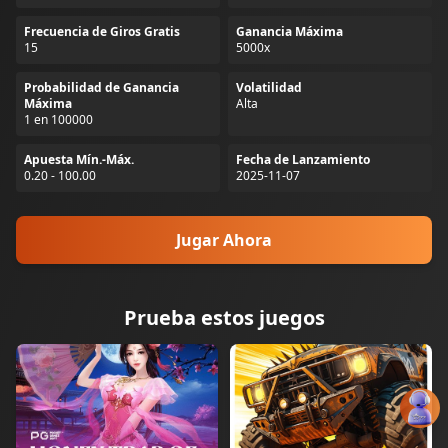
Frecuencia de Giros Gratis
Ganancia Máxima
15
5000x
Probabilidad de Ganancia
Volatilidad
Máxima
Alta
1 en 100000
Apuesta Mín.-Máx.
Fecha de Lanzamiento
0.20 - 100.00
2025-11-07
Jugar Ahora
Prueba estos juegos