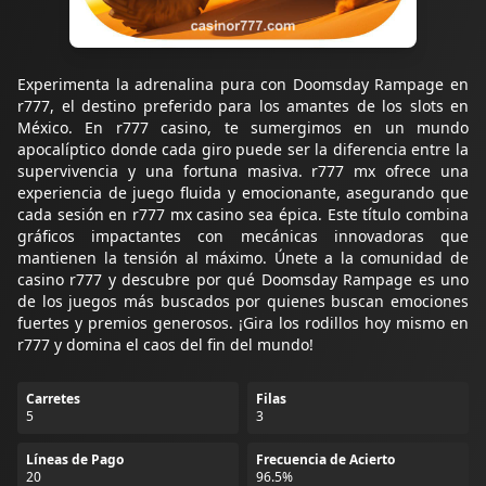
Experimenta la adrenalina pura con Doomsday Rampage en
r777, el destino preferido para los amantes de los slots en
México. En r777 casino, te sumergimos en un mundo
apocalíptico donde cada giro puede ser la diferencia entre la
supervivencia y una fortuna masiva. r777 mx ofrece una
experiencia de juego fluida y emocionante, asegurando que
cada sesión en r777 mx casino sea épica. Este título combina
gráficos impactantes con mecánicas innovadoras que
mantienen la tensión al máximo. Únete a la comunidad de
casino r777 y descubre por qué Doomsday Rampage es uno
de los juegos más buscados por quienes buscan emociones
fuertes y premios generosos. ¡Gira los rodillos hoy mismo en
r777 y domina el caos del fin del mundo!
Carretes
Filas
5
3
Líneas de Pago
Frecuencia de Acierto
20
96.5%