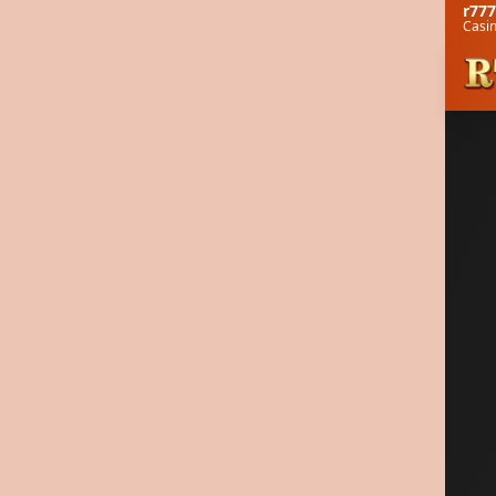
r777
Casin