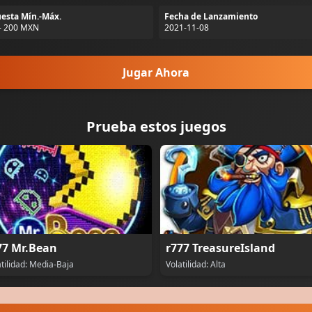
esta Mín.-Máx.
Fecha de Lanzamiento
 - 200 MXN
2021-11-08
Jugar Ahora
Prueba estos juegos
77 Mr.Bean
r777 TreasureIsland
atilidad: Media-Baja
Volatilidad: Alta