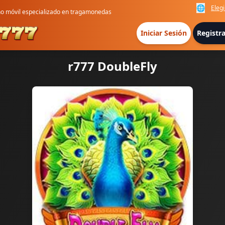
🌐
Elegi
o móvil especializado en tragamonedas
Iniciar Sesión
Registr
r777 DoubleFly