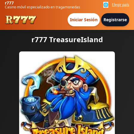
r777
🌐
Elegir país
Casino móvil especializado en tragamonedas
Iniciar Sesión
Registrarse
r777 TreasureIsland