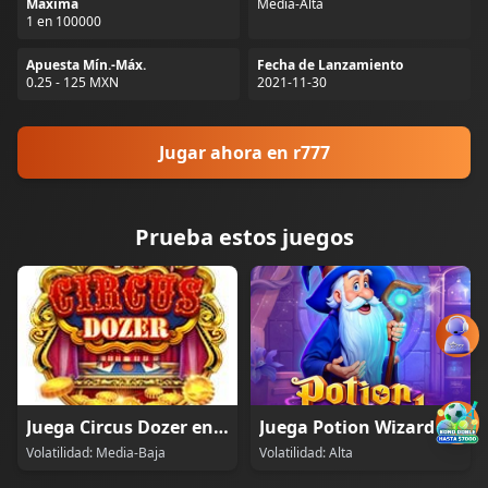
Máxima
Media-Alta
1 en 100000
Apuesta Mín.-Máx.
Fecha de Lanzamiento
0.25 - 125 MXN
2021-11-30
Jugar ahora en r777
Prueba estos juegos
Juega Circus Dozer en r777
Juega Potion Wizard en r777
Volatilidad: Media-Baja
Volatilidad: Alta