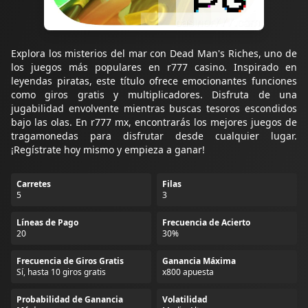
Explora los misterios del mar con Dead Man's Riches, uno de
los juegos más populares en r777 casino. Inspirado en
leyendas piratas, este título ofrece emocionantes funciones
como giros gratis y multiplicadores. Disfruta de una
jugabilidad envolvente mientras buscas tesoros escondidos
bajo las olas. En r777 mx, encontrarás los mejores juegos de
tragamonedas para disfrutar desde cualquier lugar.
¡Regístrate hoy mismo y empieza a ganar!
Carretes
Filas
5
3
Líneas de Pago
Frecuencia de Acierto
20
30%
Frecuencia de Giros Gratis
Ganancia Máxima
Sí, hasta 10 giros gratis
x800 apuesta
Probabilidad de Ganancia
Volatilidad