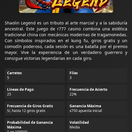
Shaolin Legend es un tributo al arte marcial y a la sabiduría
ancestral. Este juego de r777 casino combina una estética
tradicional china con mecánicas modernas de tragamonedas.
Con símbolos inspirados en el kung fu, giros gratis y un
comodín poderoso, cada sesión es una batalla por el premio
mayor. Vive la experiencia de un verdadero guerrero y
consigue victorias legendarias en cada giro.
Carretes
Filas
5
3
Líneas de Pago
Frecuencia de Acierto
25
22%
Frecuencia de Giros Gratis
Ganancia Máxima
Sí, hasta 12 giros gratis
x750 apuesta inicial
Probabilidad de Ganancia
Volatilidad
Máxima
Media
1 en 100000